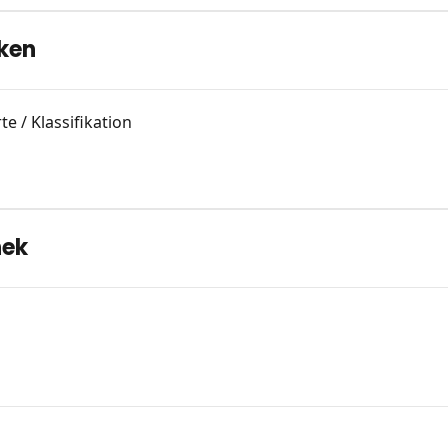
eken
e / Klassifikation
hek