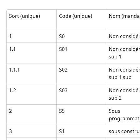
Sort (unique)
Code (unique)
Nom (mandat
1
S0
Non considé
1.1
S01
Non considé
sub 1
1.1.1
S02
Non considé
sub 1 sub
1.2
S03
Non considé
sub 2
2
S5
Sous 
programmat
3
S1
sous constru