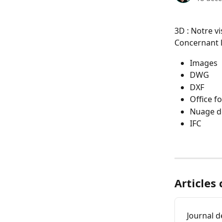
3D : Notre v
Concernant le
Images
DWG
DXF
Office f
Nuage de
IFC 
Articles
Journal d