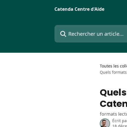
Passer au contenu principal
Catenda Centre d'Aide
Rechercher un article...
Toutes les col
Quels formats
Quels
Cate
formats lect
Écrit p
18 déc