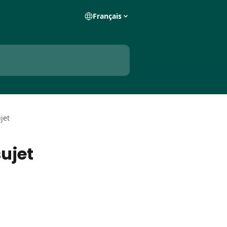
Français
jet
ujet