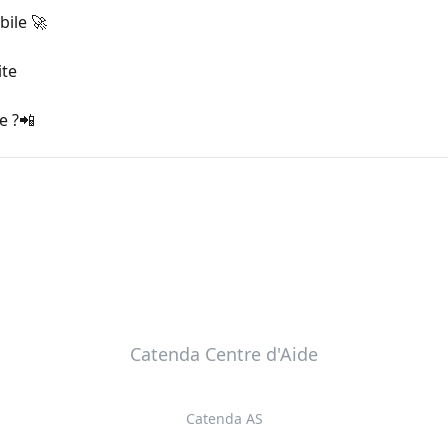
bile 🚀
ite
e ?📲
Catenda Centre d'Aide
Catenda AS