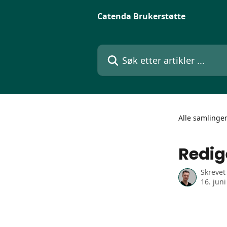
Gå til hovedinnhold
Catenda Brukerstøtte
Søk etter artikler ...
Alle samlinge
Redig
Skrevet
16. jun