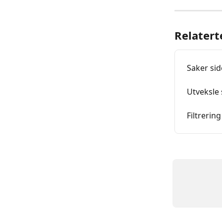
Relatert
Saker si
Utveksle
Filtrerin