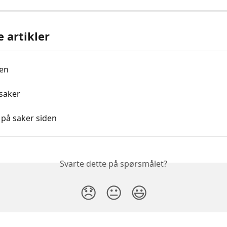
e artikler
den
 saker
g på saker siden
Svarte dette på spørsmålet?
😞
😐
😃