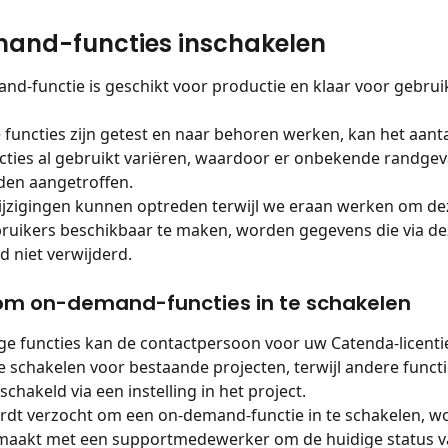
and-functies inschakelen
nd-functie is geschikt voor productie en klaar voor gebruik
functies zijn getest en naar behoren werken, kan het aanta
cties al gebruikt variëren, waardoor er onbekende randgev
en aangetroffen.
jzigingen kunnen optreden terwijl we eraan werken om dez
bruikers beschikbaar te maken, worden gegevens die via dez
d niet verwijderd.
om on-demand-functies in te schakelen
e functies kan de contactpersoon voor uw Catenda-licenti
e schakelen voor bestaande projecten, terwijl andere funct
chakeld via een instelling in het project.
dt verzocht om een on-demand-functie in te schakelen, wo
maakt met een supportmedewerker om de huidige status v