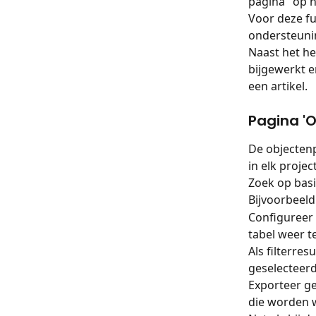
pagina" op h
Voor deze fu
ondersteuni
Naast het he
bijgewerkt 
een artikel.
Pagina 'O
De objectenp
in elk project
Zoek op basi
Bijvoorbeeld 
Configureer 
tabel weer t
Als filterre
geselecteerd
Exporteer g
die worden 