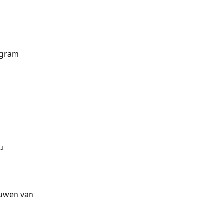
ogram 
u 
uwen van 