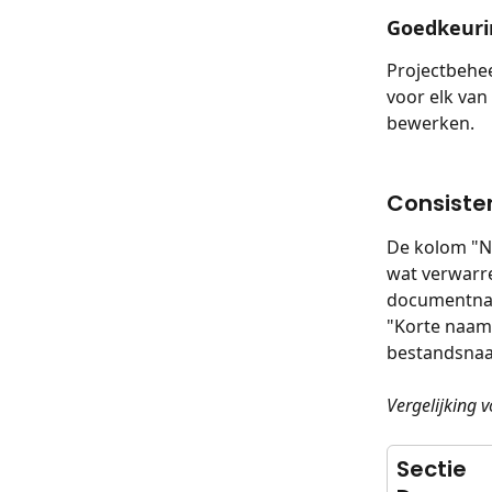
Goedkeur
Projectbehe
voor elk van
bewerken.
Consiste
De kolom "N
wat verwarre
documentnaa
"Korte naam"
bestandsnaa
Vergelijking 
Sectie 