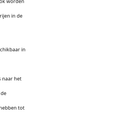
ook worden 
ijen in de 
chikbaar in 
s naar het 
 de 
hebben tot 