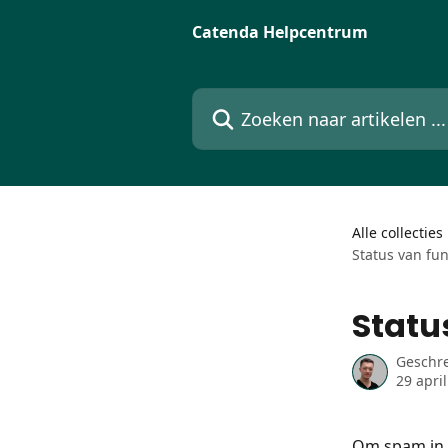
Naar de hoofdinhoud
Catenda Helpcentrum
Zoeken naar artikelen ...
Alle collecties
Status van fu
Statu
Geschr
29 apri
Om spam in 