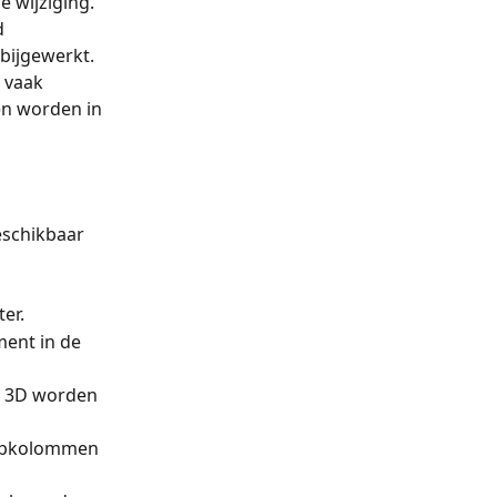
e wijziging.
d 
bijgewerkt.
 vaak 
n worden in 
eschikbaar 
er.
ent in de 
in 3D worden 
hapkolommen 