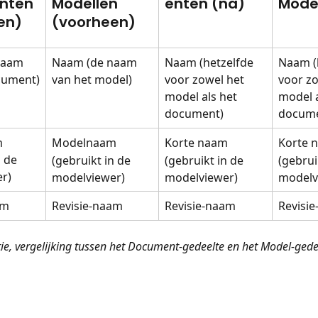
nten 
Modellen 
enten (na)
Mode
en)
(voorheen)
naam 
Naam (de naam 
Naam (hetzelfde 
Naam (
cument)
van het model)
voor zowel het 
voor zo
model als het 
model a
document)
docume
 
Modelnaam
Korte naam
Korte 
 de 
(gebruikt in de 
(gebruikt in de 
(gebrui
r)
modelviewer)
modelviewer)
modelv
am
Revisie-naam
Revisie-naam
Revisi
tie, vergelijking tussen het Document-gedeelte en het Model-gede