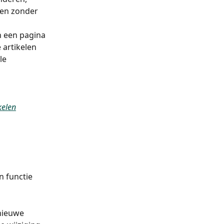
 en zonder 
 een pagina 
 artikelen 
le 
kelen
n functie 
nieuwe 