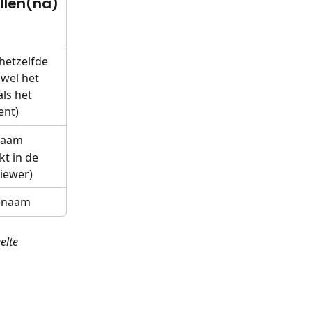
llen(na)
hetzelfde 
wel het 
ls het 
nt)
naam
kt in de 
iewer)
e-naam
elte