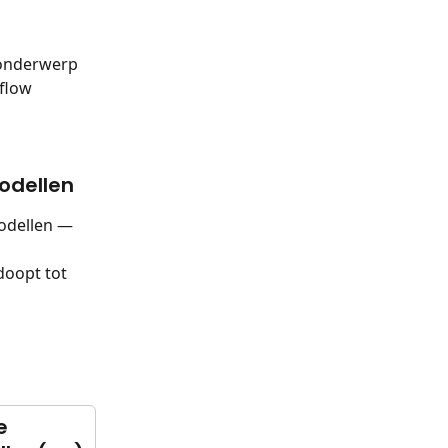
onderwerp 
flow 
odellen
odellen — 
oopt tot 
e 