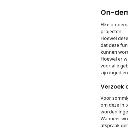
On-dem
Elke on-dema
projecten.
Hoewel deze 
dat deze fun
kunnen word
Hoewel er wi
voor alle ge
zijn ingedien
Verzoek 
Voor sommig
om deze in t
worden inges
Wanneer wor
afspraak ge