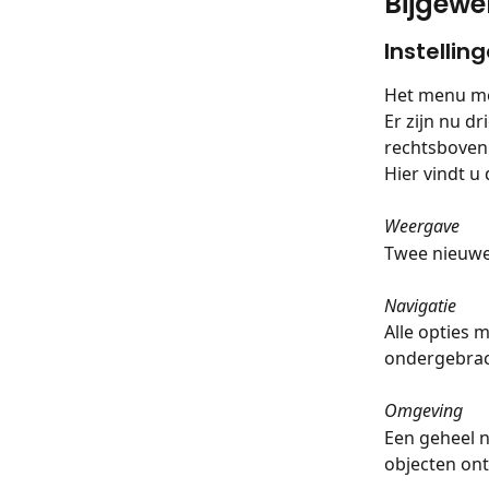
Bijgewe
Instellin
Het menu met
Er zijn nu d
rechtsboven 
Hier vindt u
Weergave
Twee nieuwe
Navigatie
Alle opties 
ondergebra
Omgeving
Een geheel 
objecten on