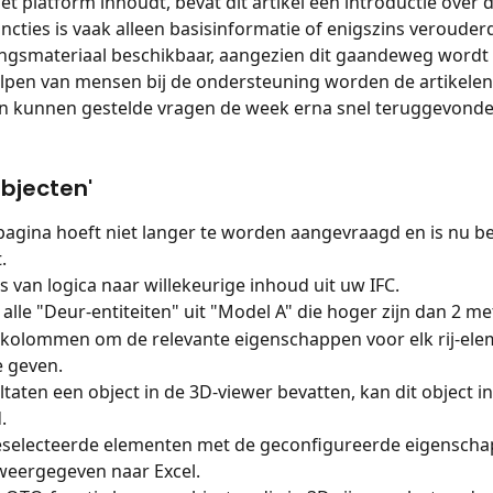
et platform inhoudt, bevat dit artikel een introductie over d
ncties is vaak alleen basisinformatie of enigszins verouder
ngsmateriaal beschikbaar, aangezien dit gaandeweg wordt 
lpen van mensen bij de ondersteuning worden de artikelen
en kunnen gestelde vragen de week erna snel teruggevonde
bjecten'
agina hoeft niet langer te worden aangevraagd en is nu b
.
s van logica naar willekeurige inhoud uit uw IFC.
alle "Deur-entiteiten" uit "Model A" die hoger zijn dan 2 met
kolommen om de relevante eigenschappen voor elk rij-elem
e geven.
sultaten een object in de 3D-viewer bevatten, kan dit object 
.
eselecteerde elementen met de geconfigureerde eigensc
weergegeven naar Excel.