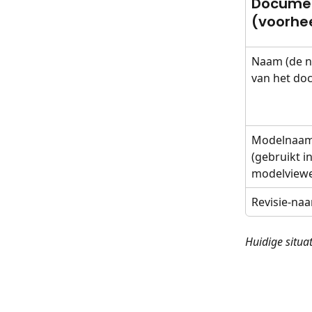
Docume
(voorhe
Naam (de 
van het do
Modelnaam
(gebruikt in
modelviewe
Revisie-na
Huidige situa