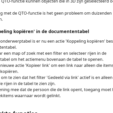
de QTO-functie kunnen objecten die in 3D zijn geselecteerd 
ing met de QTO-functie is het geen probleem om duizenden r
n.
peling kopiëren' in de documententabel
e onderwerptabel is er nu een actie 'Koppeling kopiëren' bes
entabel.
r een map of zoek met een filter en selecteer rijen in de 
abel om het actiemenu bovenaan de tabel te openen.
nieuwe actie 'Kopieer link' om een link naar alleen die item
 kopiëren.
om te zien dat het filter 'Gedeeld via link' actief is en alleen
 rijen in de tabel te zien zijn.
ning mee dat de persoon die de link opent, toegang moet 
ekitems waarnaar wordt gelinkt.