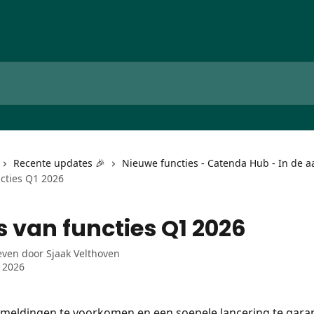
Recente updates 🎉
Nieuwe functies - Catenda Hub - In de a
ncties Q1 2026
s van functies Q1 2026
even door
Sjaak Velthoven
l 2026
meldingen te voorkomen en een soepele lancering te gara