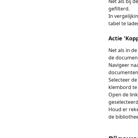
Net als bij 
gefilterd.
In vergelijk
tabel te lade
Actie 'Kop
Net als in d
de document
Navigeer naa
documentent
Selecteer de 
klembord te
Open de link 
geselecteerde
Houd er reke
de bibliothe