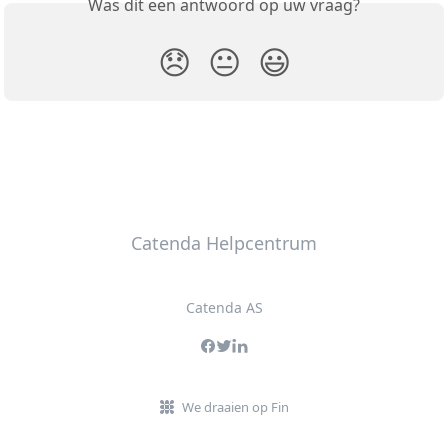
Was dit een antwoord op uw vraag?
😞
😐
😃
Catenda Helpcentrum
Catenda AS
We draaien op Fin