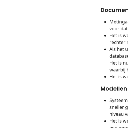
Documen
Metinga
voor dat
Het is w
rechter
Als het 
database
Het is 
waarbij 
Het is w
Modellen
Systeem
sneller 
niveau 
Het is w
een mode