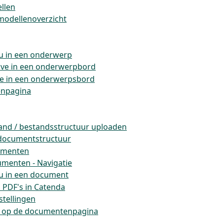
llen
modellenoverzicht
 in een onderwerp
ve in een onderwerpbord
ve in een onderwerpsbord
npagina
tand / bestandsstructuur uploaden
 documentstructuur
umenten
menten - Navigatie
 in een document
 PDF's in Catenda
tellingen
 op de documentenpagina