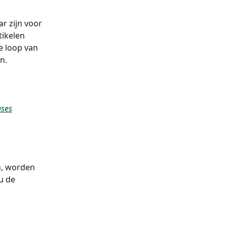
r zijn voor 
tikelen 
e loop van 
n.
ases
, worden 
u de 