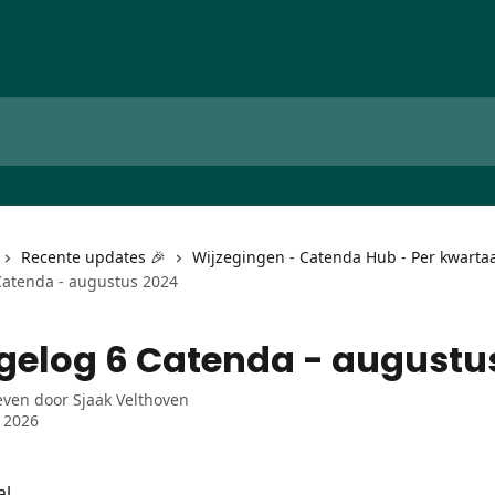
Recente updates 🎉
Wijzegingen - Catenda Hub - Per kwartaa
atenda - augustus 2024
elog 6 Catenda - augustu
even door
Sjaak Velthoven
l 2026
l,