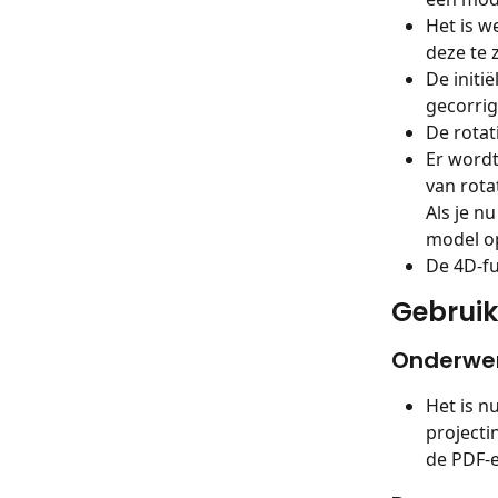
Het is w
deze te 
De initi
gecorri
De rotat
Er wordt
van rota
Als je n
model op
De 4D-fu
Gebruik
Onderwe
Het is n
projecti
de PDF-e