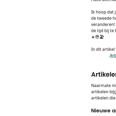
Ik hoop dat 
de tweede he
veranderen! 
de tijd bij t
☀️😎🏖️
In dit artike
Art
Artikele
Naarmate ni
artikelen bi
artikelen di
Nieuwe ar