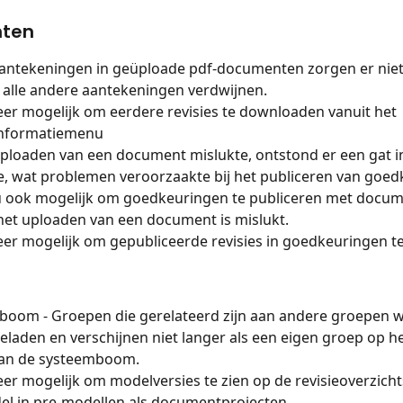
ten
antekeningen in geüploade pdf-documenten zorgen er niet
 alle andere aantekeningen verdwijnen.
eer mogelijk om eerdere revisies te downloaden vanuit het 
informatiemenu
uploaden van een document mislukte, ontstond er een gat i
, wat problemen veroorzaakte bij het publiceren van goed
nu ook mogelijk om goedkeuringen te publiceren met docu
het uploaden van een document is mislukt.
eer mogelijk om gepubliceerde revisies in goedkeuringen te
boom - Groepen die gerelateerd zijn aan andere groepen 
geladen en verschijnen niet langer als een eigen groep op h
van de systeemboom.
eer mogelijk om modelversies te zien op de revisieoverzich
l in pre-modellen als documentprojecten.