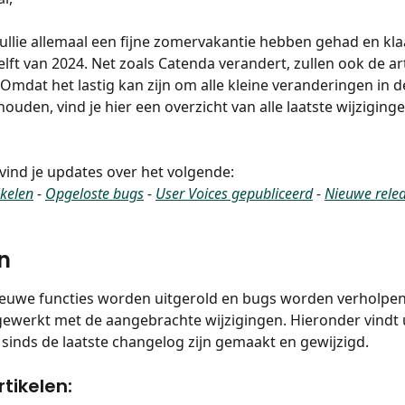
jullie allemaal een fijne zomervakantie hebben gehad en klaa
lft van 2024. Net zoals Catenda verandert, zullen ook de ar
Omdat het lastig kan zijn om alle kleine veranderingen in d
e houden, vind je hier een overzicht van alle laatste wijziginge
l vind je updates over het volgende:
ikelen
 - 
Opgeloste bugs
 - 
User Voices gepubliceerd
 - 
Nieuwe rele
n
euwe functies worden uitgerold en bugs worden verholpen
jgewerkt met de aangebrachte wijzigingen. Hieronder vindt 
e sinds de laatste changelog zijn gemaakt en gewijzigd.
tikelen: