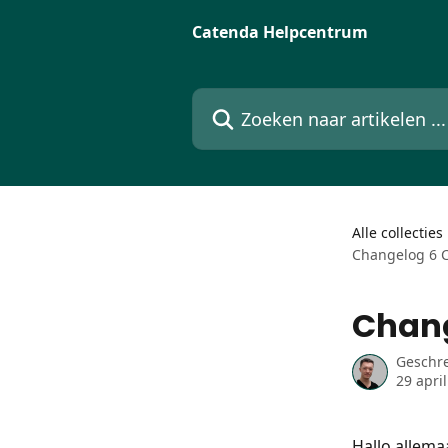
Naar de hoofdinhoud
Catenda Helpcentrum
Zoeken naar artikelen ...
Alle collecties
Changelog 6 C
Chang
Geschr
29 apri
Hallo allemaa