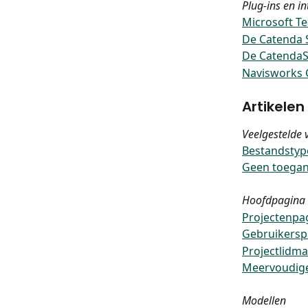
Plug-ins en in
Microsoft T
De Catenda 
De CatendaS
Navisworks C
Artikelen 
Veelgestelde 
Bestandstyp
Geen toegan
Hoofdpagina
Projectenpag
Gebruikerspa
Projectlidma
Meervoudige
Modellen