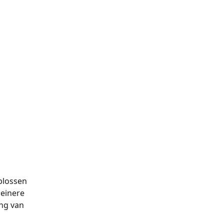
plossen 
leinere 
ng van 