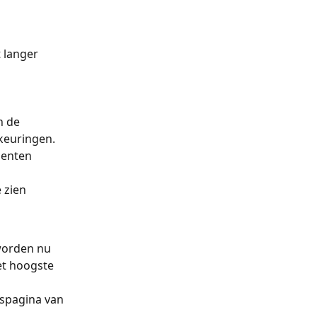
 langer 
n de 
keuringen. 
menten 
 zien
worden nu 
et hoogste 
tspagina van 