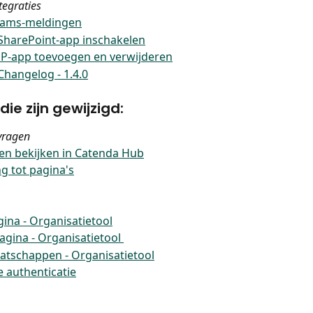
tegraties
eams-meldingen
SharePoint-app inschakelen
P-app toevoegen en verwijderen
hangelog - 1.4.0
die zijn gewijzigd:
vragen
en bekijken in Catenda Hub
g tot pagina's
ina - Organisatietool
gina - Organisatietool 
atschappen - Organisatietool
 authenticatie