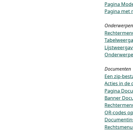
Pagina Mode
Pagina met 
Onderwerpen
Rechtermenu
Tabelweerga
Lijstweerga
Onderwerpe
Documenten
Een zip-bes
Acties in de
Pagina Doc
Banner Docu
Rechtermenu
QR-codes op
Documentins
Rechtsmenu