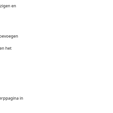
zigen en 
toevoegen 
en het 
erppagina in 