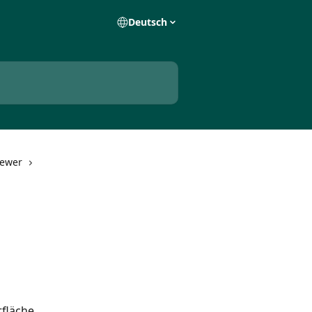
Deutsch
iewer
fläche 