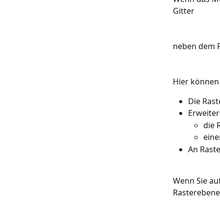
Gitter
neben dem Re
Hier können 
Die Rast
Erweiter
die 
eine
An Raste
Wenn Sie auf
Rasterebene 