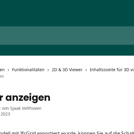
nen
Funktionalitäten
2D & 3D Viewer
Inhaltssseite für 3D v
en
r anzeigen
t von
Sjaak Velthoven
i 2023
ell mit IfcGrid exportiert wurde, können Sie auf die Schalt