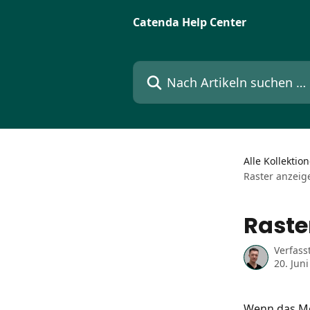
Zum Hauptinhalt springen
Catenda Help Center
Nach Artikeln suchen …
Alle Kollektio
Raster anzeig
Raste
Verfass
20. Jun
Wenn das Mod