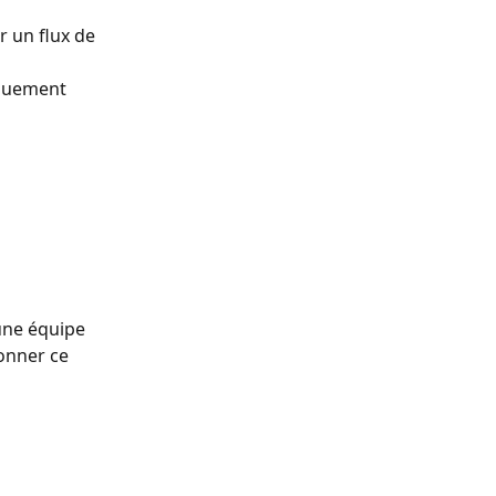
 un flux de 
iquement 
une équipe 
onner ce 