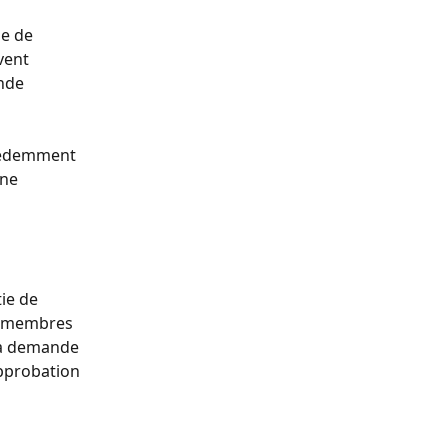
ie de 
vent 
nde 
écédemment 
ne 
ie de 
s membres 
la demande 
approbation 