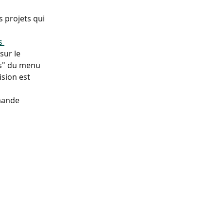
 projets qui 
s 
ur le 
s" du menu 
sion est 
mande 