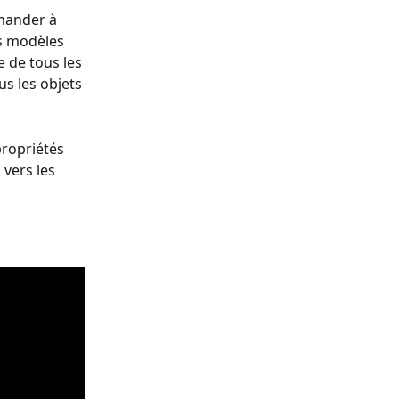
mander à 
s modèles 
 de tous les 
s les objets 
ropriétés 
vers les 