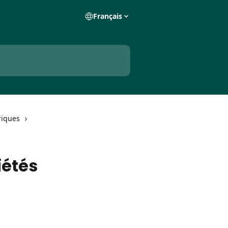
Français
riques
iétés