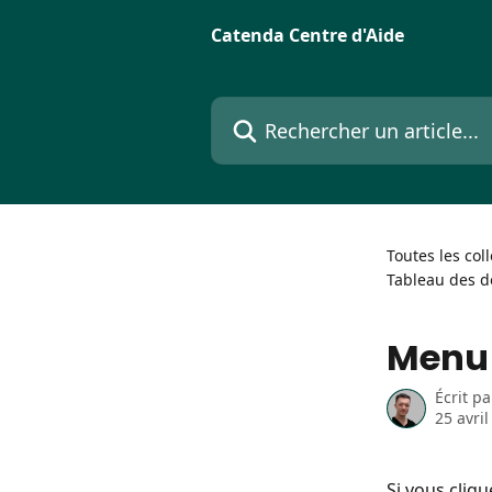
Passer au contenu principal
Catenda Centre d'Aide
Rechercher un article...
Toutes les col
Tableau des 
Menu
Écrit p
25 avri
Si vous cliq