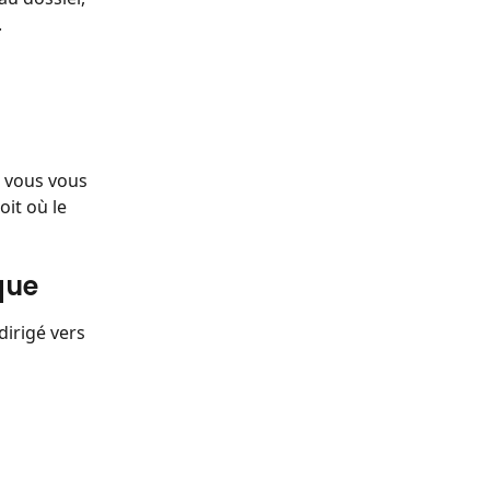
.
 vous vous 
it où le 
que 
irigé vers 