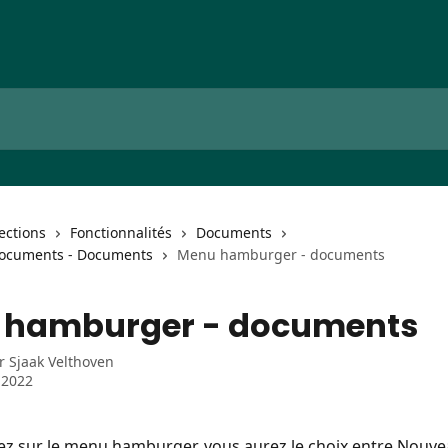
lections
Fonctionnalités
Documents
documents - Documents
Menu hamburger - documents
 hamburger - documents
ar
Sjaak Velthoven
l 2022
uez sur le menu hamburger, vous aurez le choix entre Nouvea