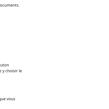
 documents.
outon 
 y choisir le 
que vous 