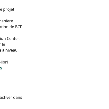
 projet 
manière 
ation de BCF.
ion Center. 
 le 
e à niveau.
ibri 
ew
'activer dans 