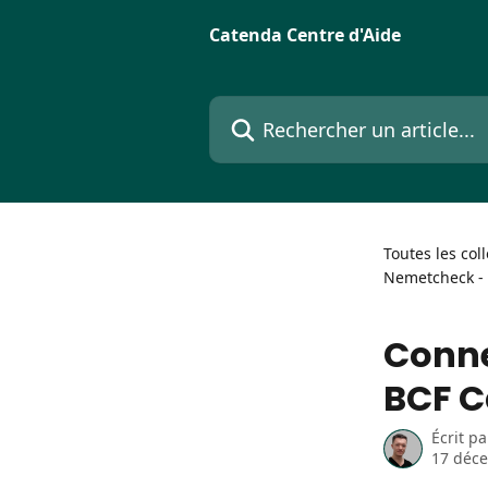
Passer au contenu principal
Catenda Centre d'Aide
Rechercher un article...
Toutes les col
Nemetcheck - S
Conne
BCF C
Écrit p
17 déc