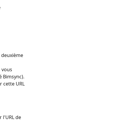
 
a deuxième 
 vous 
é Bimsync).
r cette URL 
 l'URL de 