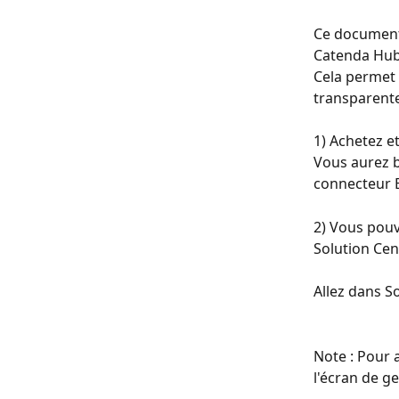
Ce document 
Catenda Hub
Cela permet 
transparente
1) Achetez et
Vous aurez b
connecteur BC
2) Vous pouv
Solution Cent
Allez dans S
Note : Pour a
l'écran de ge