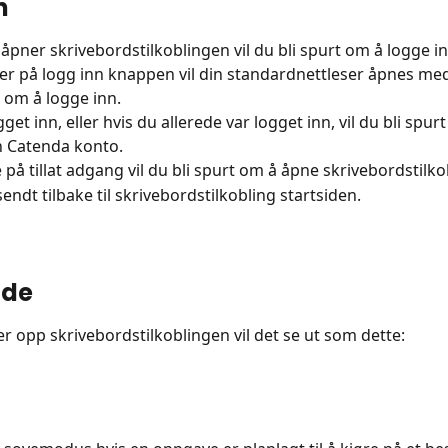
n
 åpner skrivebordstilkoblingen vil du bli spurt om å logge in
ker på logg inn knappen vil din standardnettleser åpnes med
 om å logge inn.
gget inn, eller hvis du allerede var logget inn, vil du bli spurt
in Catenda konto.
e på tillat adgang vil du bli spurt om å åpne skrivebordstilk
 sendt tilbake til skrivebordstilkobling startsiden.
ide
er opp skrivebordstilkoblingen vil det se ut som dette: