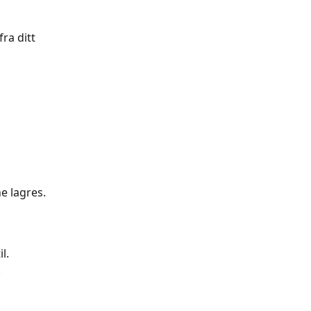
ra ditt 
e lagres.
l.
.