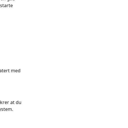
starte 
datert med 
krer at du 
system.