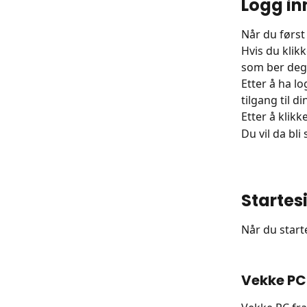
Logg in
Når du først
Hvis du klik
som ber deg
Etter å ha lo
tilgang til d
Etter å klikk
Du vil da bli
Startes
Når du start
Vekke PC