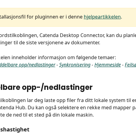
tallasjonsfil for pluginnen er i denne 
hjelpeartikkelen
.
rdstilkoblingen, Catenda Desktop Connector, kan du planl
inger til de siste versjonene av dokumenter.
kelen inneholder informasjon om følgende temaer:
delbare opp/nedlastinger
 - 
Synkronisering
 - 
Hjemmeside
 - 
Feils
lbare opp-/nedlastinger
lkoblingen lar deg laste opp filer fra ditt lokale system til e
tenda Hub. Du kan også selektere en rekke med mapper p
te de ned til et sted på din lokale maskin.
gshastighet