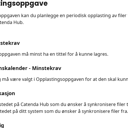
tingsoppgave
pgaven kan du planlegge en periodisk opplasting av filer f
atenda Hub.
nstekrav
ppgaven må minst ha en tittel for å kunne lagres.
nskalender - 
Minstekrav
 må være valgt i Opplastingsoppgaven for at den skal kunn
kasjon
 stedet på Catenda Hub som du ønsker å synkronisere filer ti
stedet på ditt system som du ønsker å synkronisere filer fra
ig