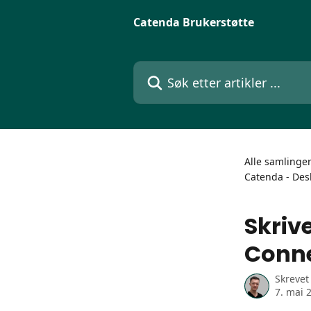
Gå til hovedinnhold
Catenda Brukerstøtte
Søk etter artikler ...
Alle samlinge
Catenda - Des
Skriv
Conne
Skrevet
7. mai 