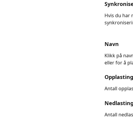
Synkronis
Hvis du har n
synkroniseri
Navn
Klikk på nav
eller for å 
Opplastin
Antall oppla
Nedlastin
Antall nedla