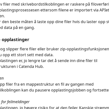
v filer med skrivebordstilkoblingen er raskere på filoverfø
lastingsprosessesen ettersom filene er importert via APIet 
en.
r den beste måten å laste opp dine filer hvis du laster opp s
 data på en gang.
 opplastinger
 og slipper flere filer eller bruker zip-opplastingsfunksjone
u opp ett stort sett med data.
lastingen er, jo lengre tar det å sende inn dine filer til 
ukturen i Catenda Hub.
gen
opp filer fra en mappestruktur en fil av gangen med 
ilkoblingen kan du pausere opplastingsjobben og fortsette
 for feilmeldinger
lastingen, jo høyere risiko for at den feiler. Kanskje strømm