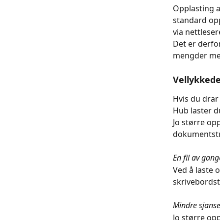
Opplasting a
standard opp
via nettleser
Det er derfo
mengder med
Vellykkede
Hvis du drar
Hub laster d
Jo større opp
dokumentstr
En fil av gan
Ved å laste 
skrivebordst
Mindre sjanse
Jo større opp