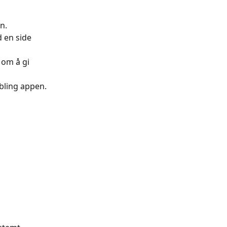
n.
 en side 
 om å gi 
obling appen.