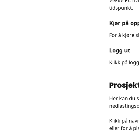
Vekke PC fra
tidspunkt.
Kjør på op
For å kjøre 
Logg ut
Klikk på logg
Prosjekt
Her kan du s
nedlastingso
Klikk på nav
eller for å 