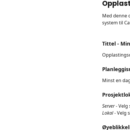
Opplas
Med denne op
system til C
​ 
Tittel 
- Mi
Opplastingso
Planleggis
Minst en dag
Prosjektlo
Server
 - Velg
Lokal 
- Velg 
Øyeblikkel