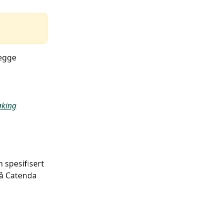
egge 
øking
n spesifisert 
å Catenda 