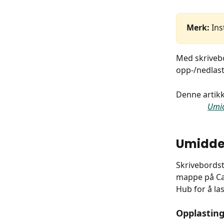
Merk:
 Ins
Med skrivebo
opp-/nedlast
Denne artik
Umid
Umidde
Skrivebordsti
mappe på Ca
Hub for å las
Opplastin