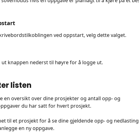
 sovemodus hvis en oppgave er planlagt til å kjøre på et be
pstart
skrivebordstilkoblingen ved oppstart, velg dette valget.
 ut knappen nederst til høyre for å logge ut.
er listen
e en oversikt over dine prosjekter og antall opp- og 
ppgaver du har satt for hvert prosjekt.
net til et prosjekt for å se dine gjeldende opp- og nedlasti
planlegge en ny oppgave.