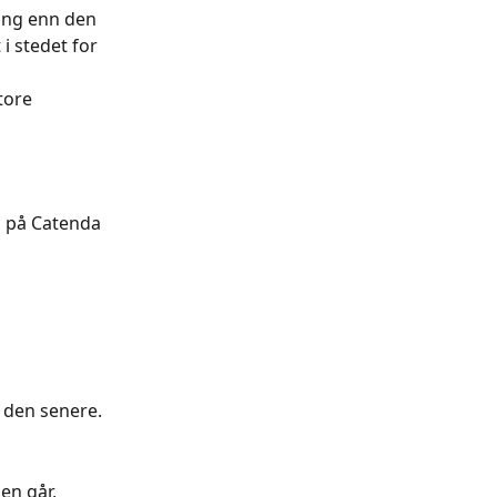
ring enn den 
i stedet for 
tore 
n på Catenda 
 den senere.
en går, 