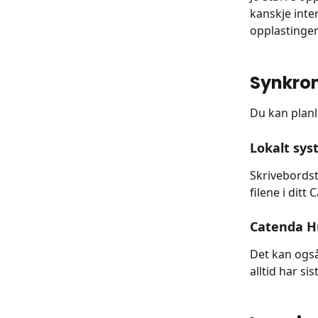
kanskje inter
opplastingen
Synkron
Du kan planle
Lokalt sy
Skrivebordst
filene i ditt
Catenda Hu
Det kan også
alltid har s