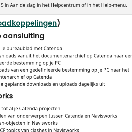
 5 in Aan de slag in het Helpcentrum of in het Help-menu.
oadkoppelingen
)
 aansluiting
 je bureaublad met Catenda
wnloads vanuit het documentenarchief op Catenda naar een
ieerde bestemming op je PC
oads van een gedefinieerde bestemming op je PC naar het 
tenarchief op Catenda
e geplande downloads en uploads dagelijks uit
orks
tot al je Catenda projecten
elen van onderwerpen tussen Catenda en Navisworks
sh-objecten in Navisworks
CF topics van clashes in Navisworks