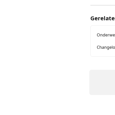
Gerelate
Onderwer
Changelog