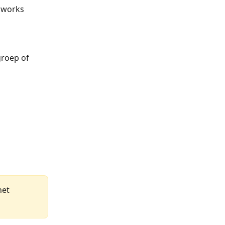
sworks 
roep of 
het 