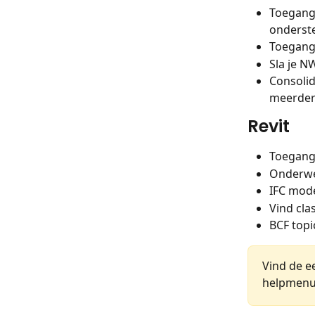
Toegang
onderst
Toegang 
Sla je N
Consolid
meerdere
Revit
Toegang 
Onderwe
IFC mod
Vind cla
BCF topi
Vind de e
helpmenu