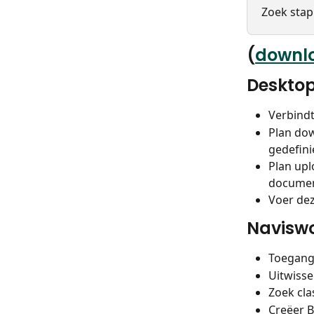
Zoek stap
(
downl
Desktop
Verbindt
Plan do
gedefin
Plan upl
documen
Voer dez
Navisw
Toegang 
Uitwiss
Zoek cla
Creëer B