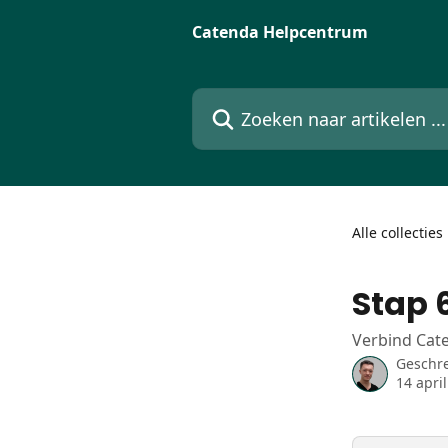
Naar de hoofdinhoud
Catenda Helpcentrum
Zoeken naar artikelen ...
Alle collecties
Stap 6
Verbind Cate
Geschr
14 apri