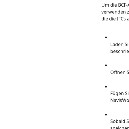
Um die BCF-
verwenden z
die die IFCs
Laden Si
beschrie
Öffnen S
Fügen Si
NavisWor
Sobald S
speicher