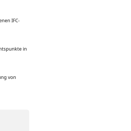
enen IFC-
tspunkte in 
ung von 