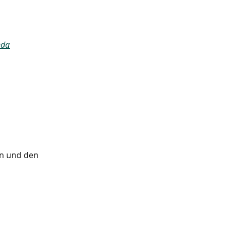
nda
in und den 