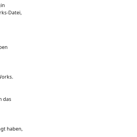
in 
ks-Datei, 
ben 
Works.
n das 
gt haben, 