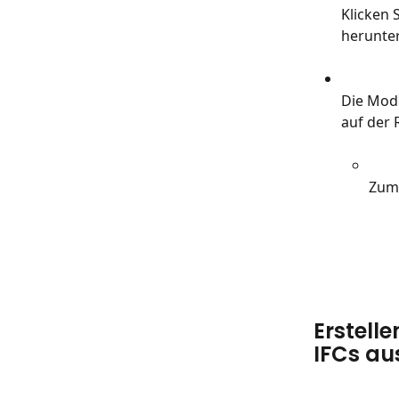
Klicken 
herunte
Die Mod
auf der 
Zum 
Erstell
IFCs a