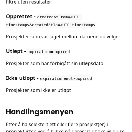
filtre uten resultater.
Opprettet - 
c
reatedAtFrom=<UTC 
timestamp>&createdAtTo=<UTC timestamp>
Prosjekter som var laget mellom datoene du velger.
Utløpt - 
expiration=expired
Prosjekter som har forbigått sin utløpsdato
Ikke utløpt - 
expiration=not-expired
Prosjekter som ikke er utløpt
Handlingsmenyen
Etter å ha selektert ett eller flere prosjekt(er) i 
prosjektlisten ved å klikke på deres valgboks vil du se 