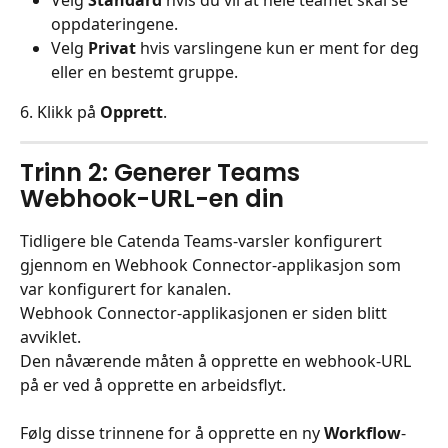
Velg 
Standard
 hvis du vil at hele teamet skal se 
oppdateringene.
Velg 
Privat
 hvis varslingene kun er ment for deg 
eller en bestemt gruppe.
6. Klikk på 
Opprett
.
Trinn 2: Generer Teams 
Webhook-URL-en din
Tidligere ble Catenda Teams-varsler konfigurert 
gjennom en Webhook Connector-applikasjon som 
var konfigurert for kanalen.
Webhook Connector-applikasjonen er siden blitt 
avviklet.
Den nåværende måten å opprette en webhook-URL 
på er ved å opprette en arbeidsflyt.
Følg disse trinnene for å opprette en ny 
Workflow
-