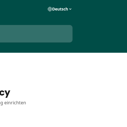
Deutsch
cy
g einrichten