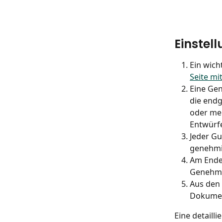
Einstel
Ein wich
Seite mi
Eine Gen
die endg
oder meh
Entwürfe
Jeder Gu
genehmi
Am Ende 
Genehmi
Aus den
Dokumen
Eine detaill