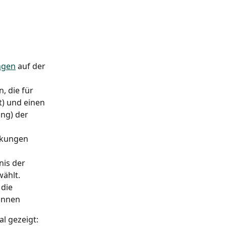
ngen
 auf der 
 die für 
t) und einen 
ng) der 
rkungen 
is der 
ählt.
die 
önnen
al gezeigt: