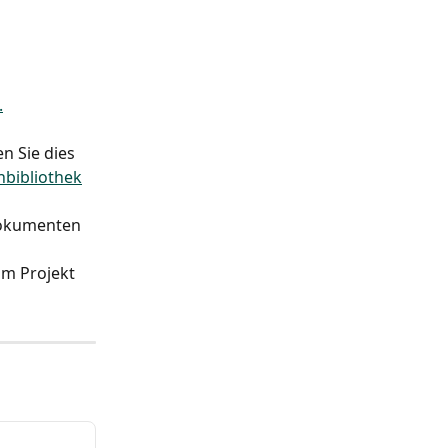
.
 Sie dies 
bibliothek
okumenten 
im Projekt 