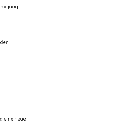
hmigung 
 den 
d eine neue 