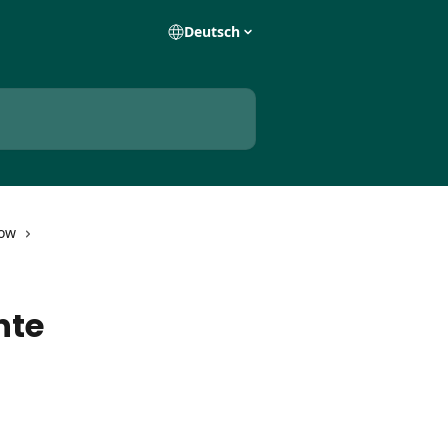
Deutsch
low
nte