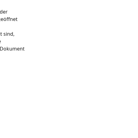
der 
eöffnet 
 sind, 
 
 Dokument 