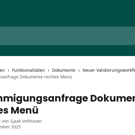
nen
Funktionalitäten
Dokumente
Neuer Validierungsworkf
anfrage Dokumente rechtes Menü
hmigungsanfrage Dokume
es Menü
t von
Sjaak Velthoven
ember 2025