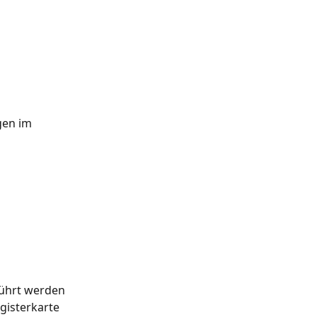
 
gen im 
ührt werden 
gisterkarte 