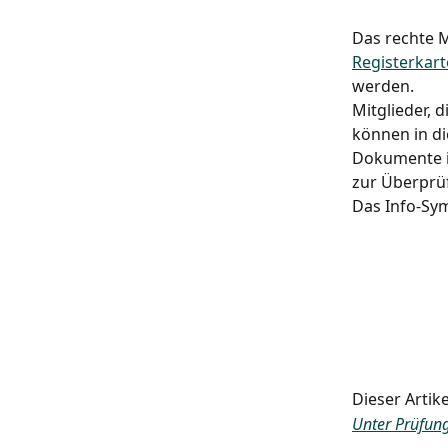
Das rechte M
Registerkar
werden.
Mitglieder, 
können in d
Dokumente i
zur Überprü
Das Info-Sy
Dieser Artik
Unter Prüfun