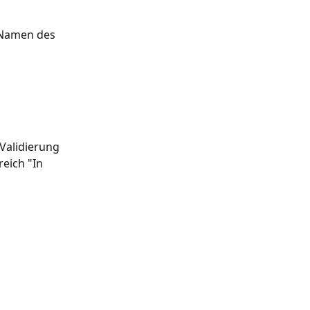
 Namen des 
Validierung 
eich "In 