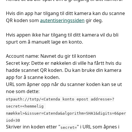
Hvis din app har tilgang til ditt kamera kan du scanne 
QR koden som 
autentiseringssiden
 gir deg.
Hvis appen ikke har tilgang til ditt kamera vil du bli 
spurt om å manuelt lage en konto.
Account name: Navnet du gir til kontoen
Secret key: Dette er nøkkelen di ville ha fårtt hvis du 
hadde scannet QR koden. Du kan bruke din kamera 
app for å scanne koden.
URL som åpner opp når du scanner koden kan se ut 
noe som dette:
otpauth://totp/<Catenda konto epost addresse>?
secret=<hemmelig 
næøkkel>&issuer=Catenda&algorithm=SHA1&digits=6&per
iod=30
Skriver inn koden etter "
" i URL som åpnes i 
secret=