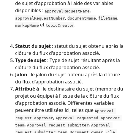
de sujet d'approbation à l'aide des variables 
disponibles : 
, 
approvalRequestName
, 
, 
, 
approvalRequestNumber
documentName
fileName
 et 
.
markupName
topicCreator
Statut du sujet
 : statut du sujet obtenu après la 
clôture du flux d'approbation associé.
Type de sujet
 : Type de sujet résultant après la 
clôture du flux d'approbation associé.
Jalon
 : le jalon du sujet obtenu après la clôture 
du flux d'approbation associé.
Attribué à
 : le destinataire du sujet (membre du 
projet ou équipe) à l'issue de la clôture du flux 
d'approbation associé. Différentes variables 
peuvent être utilisées ici, telles que 
Approval 
, 
request approver
Approval requested approver 
, 
, 
team
Approval request submitter
Approval 
, 
, 
request submitter team
Document owner
File 