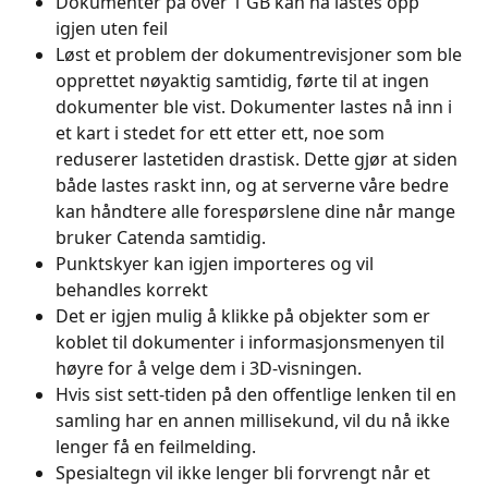
Dokumenter på over 1 GB kan nå lastes opp 
igjen uten feil
Løst et problem der dokumentrevisjoner som ble 
opprettet nøyaktig samtidig, førte til at ingen 
dokumenter ble vist. Dokumenter lastes nå inn i 
et kart i stedet for ett etter ett, noe som 
reduserer lastetiden drastisk. Dette gjør at siden 
både lastes raskt inn, og at serverne våre bedre 
kan håndtere alle forespørslene dine når mange 
bruker Catenda samtidig.
Punktskyer kan igjen importeres og vil 
behandles korrekt
Det er igjen mulig å klikke på objekter som er 
koblet til dokumenter i informasjonsmenyen til 
høyre for å velge dem i 3D-visningen.
Hvis sist sett-tiden på den offentlige lenken til en 
samling har en annen millisekund, vil du nå ikke 
lenger få en feilmelding.
Spesialtegn vil ikke lenger bli forvrengt når et 