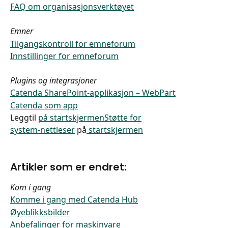
FAQ om organisasjonsverktøyet
Emner
Tilgangskontroll for emneforum
Innstillinger for emneforum
Plugins og integrasjoner
Catenda SharePoint-applikasjon – WebPart
Catenda som app
​Leggtil 
på startskjermen
​Støtte for
system-nettleser
 på
 startskjermen
Artikler som er endret:
Kom i gang
Komme i gang med Catenda Hub
Øyeblikksbilder
Anbefalinger for maskinvare