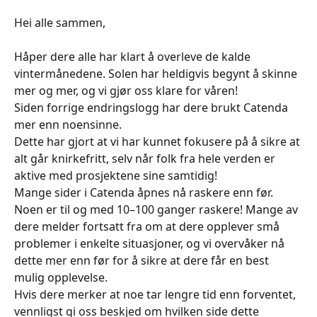
Hei alle sammen,
Håper dere alle har klart å overleve de kalde 
vintermånedene. Solen har heldigvis begynt å skinne 
mer og mer, og vi gjør oss klare for våren!
Siden forrige endringslogg har dere brukt Catenda 
mer enn noensinne. 
Dette har gjort at vi har kunnet fokusere på å sikre at 
alt går knirkefritt, selv når folk fra hele verden er 
aktive med prosjektene sine samtidig! 
Mange sider i Catenda åpnes nå raskere enn før. 
Noen er til og med 10–100 ganger raskere! Mange av 
dere melder fortsatt fra om at dere opplever små 
problemer i enkelte situasjoner, og vi overvåker nå 
dette mer enn før for å sikre at dere får en best 
mulig opplevelse. 
Hvis dere merker at noe tar lengre tid enn forventet, 
vennligst gi oss beskjed om hvilken side dette 