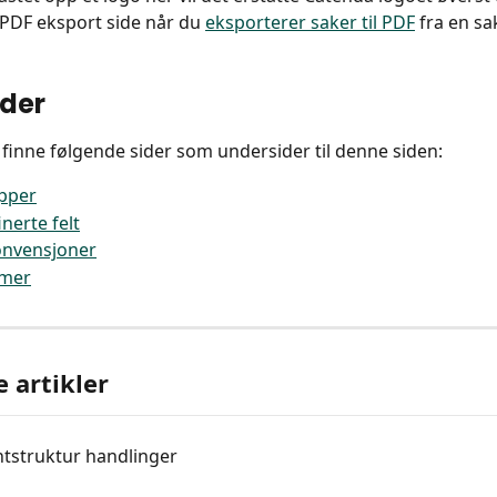
 PDF eksport side når du 
eksporterer saker til PDF
 fra en sa
der
 finne følgende sider som undersider til denne siden:
pper
nerte felt
nvensjoner
mer
e artikler
struktur handlinger