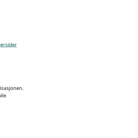
ersider
nisasjonen.
lle 