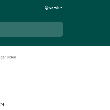
Norsk
inger siden
re 