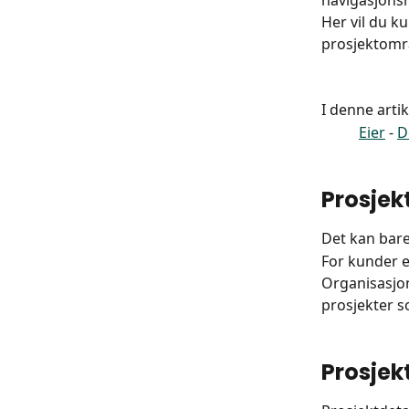
navigasjonsm
Her vil du k
prosjektomr
I denne arti
Eier
 - 
D
Prosjek
Det kan bare
For kunder e
Organisasjon
prosjekter s
Prosjek