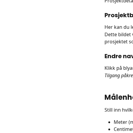
Prosjektdeta
Prosjektb
Her kan du le
Dette bildet 
prosjektet s
Endre na
Klikk på bly
Tilgang påkre
Målenh
Still inn hvi
Meter (
Centime