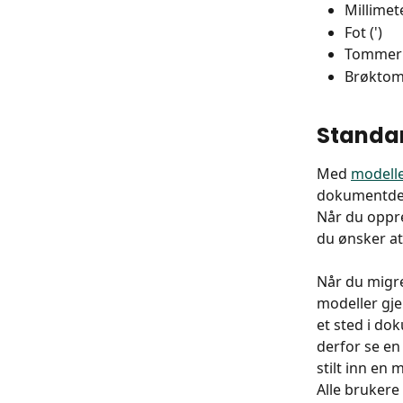
Millimet
Fot (')
Tommer (
Brøkto
Standa
Med 
modell
dokumentde
Når du oppre
du ønsker a
Når du migre
modeller gje
et sted i do
derfor se en
stilt inn en 
Alle brukere