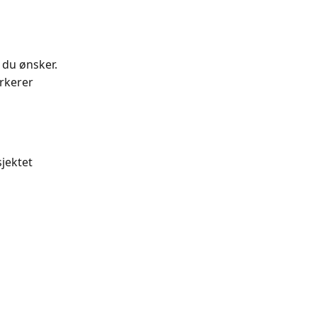
e du ønsker.
rkerer 
sjektet