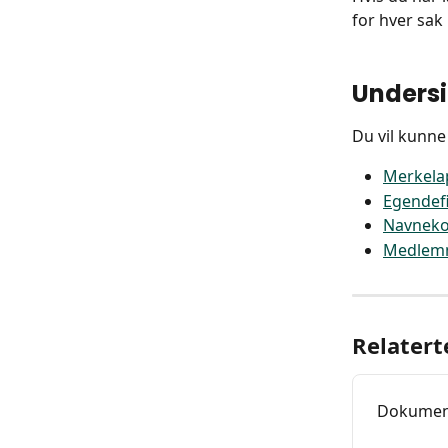
for hver sak
Undersi
Du vil kunne
Merkela
Egendefi
Navneko
Medlem
Relatert
Dokument