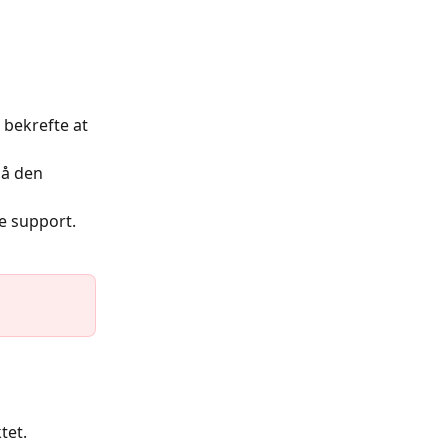
 bekrefte at 
På den 
ne support.
tet.