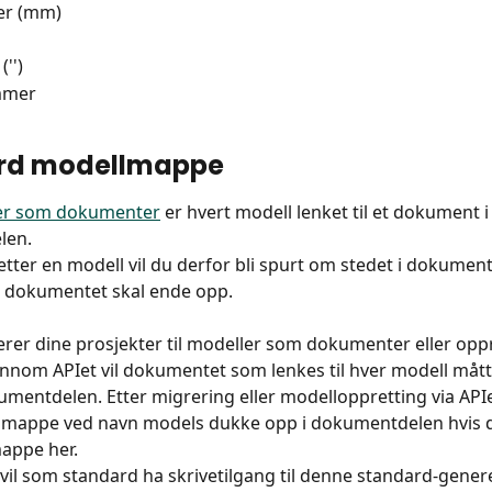
er (mm)
'')
mmer
rd modellmappe 
er som dokumenter
 er hvert modell lenket til et dokument i
len.
tter en modell vil du derfor bli spurt om stedet i dokumen
t dokumentet skal ende opp.
rer dine prosjekter til modeller som dokumenter eller oppr
nnom APIet vil dokumentet som lenkes til hver modell mått
kumentdelen. Etter migrering eller modelloppretting via APIet
 mappe ved navn models dukke opp i dokumentdelen hvis de
mappe her.
 vil som standard ha skrivetilgang til denne standard-gener