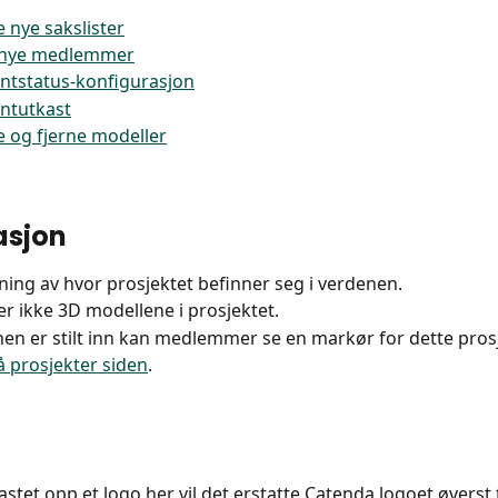
 nye sakslister
e nye medlemmer
tstatus-konfigurasjon
tutkast
 og fjerne modeller
asjon
isning av hvor prosjektet befinner seg i verdenen.
er ikke 3D modellene i prosjektet.
nen er stilt inn kan medlemmer se en markør for dette pros
å prosjekter siden
.
astet opp et logo her vil det erstatte Catenda logoet øverst t