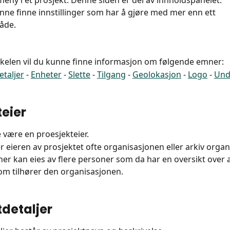
eny i et prosjekt. Denne siden er del av innholdspanelet.
unne finne innstillinger som har å gjøre med mer enn ett 
åde.
kkelen vil du kunne finne informasjon om følgende emner:
etaljer
 - 
Enheter
 - 
Slette
 - 
Tilgang
 - 
Geolokasjon
 - 
Logo
 - 
Und
teier
 være en proesjekteier.
r eieren av prosjektet ofte organisasjonen eller arkiv orga
er kan eies av flere personer som da har en oversikt over a
om tilhører den organisasjonen.
tdetaljer