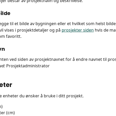
ljer består av prosjektnavn og beskrivelse.
ilde
gge til et bilde av bygningen eller et hvilket som helst bild
vil vises i prosjektdetaljer og på 
prosjekter siden
 hvis de ma
om favoritt.
vn
anten ved siden av prosjektnavnet for å endre navnet til pro
vd:
 Prosjektadministrator
eter
lke enheter du ønsker å bruke i ditt prosjekt.
m)
ter (cm)