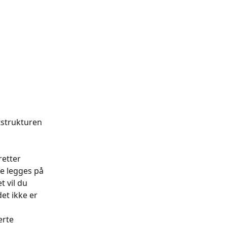
 
tstrukturen 
etter 
e legges på 
 vil du 
t ikke er 
erte 