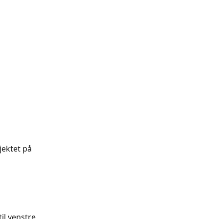
jektet på 
il venstre 