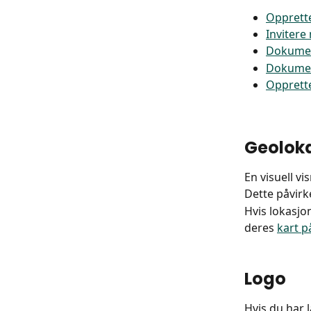
Opprette
Inviter
Dokumen
Dokumen
Opprette
Geolok
En visuell v
Dette påvirk
Hvis lokasjo
deres 
kart p
Logo
Hvis du har l