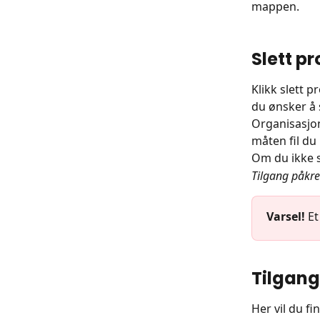
mappen.
Slett pr
Klikk slett p
du ønsker å 
Organisasjon
måten fil du
Om du ikke s
Tilgang påkre
Varsel!
 E
Tilgang
Her vil du fi