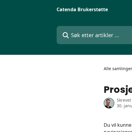
Gå til hovedinnhold
Catenda Brukerstøtte
Søk etter artikler ...
Alle samlinge
Prosje
Skrevet
30. jan
Du vil kunne 