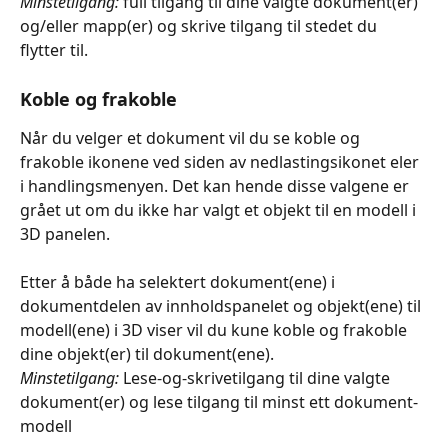
Minstetilgang:
 full tilgang til dine valgte dokument(er) 
og/eller mapp(er) og skrive tilgang til stedet du 
flytter til.
Koble og frakoble
Når du velger et dokument vil du se koble og 
frakoble ikonene ved siden av nedlastingsikonet eler 
i handlingsmenyen. Det kan hende disse valgene er 
grået ut om du ikke har valgt et objekt til en modell i 
3D panelen.
Etter å både ha selektert dokument(ene) i 
dokumentdelen av innholdspanelet og objekt(ene) til 
modell(ene) i 3D viser vil du kune koble og frakoble 
dine objekt(er) til dokument(ene).
Minstetilgang:
 Lese-og-skrivetilgang til dine valgte 
dokument(er) og lese tilgang til minst ett dokument-
modell