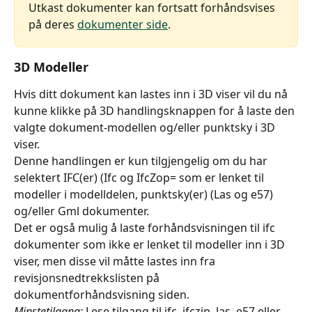
Utkast dokumenter kan fortsatt forhåndsvises 
på deres 
dokumenter side
.
3D Modeller
Hvis ditt dokument kan lastes inn i 3D viser vil du nå 
kunne klikke på 3D handlingsknappen for å laste den 
valgte dokument-modellen og/eller punktsky i 3D 
viser.
Denne handlingen er kun tilgjengelig om du har 
selektert IFC(er) (Ifc og IfcZop= som er lenket til 
modeller i modelldelen, punktsky(er) (Las og e57) 
og/eller Gml dokumenter.
Det er også mulig å laste forhåndsvisningen til ifc 
dokumenter som ikke er lenket til modeller inn i 3D 
viser, men disse vil måtte lastes inn fra 
revisjonsnedtrekkslisten på 
dokumentforhåndsvisning siden.
Minstetilgang:
 Lese tilgang til ifc, ifczip, las, e57 eller 