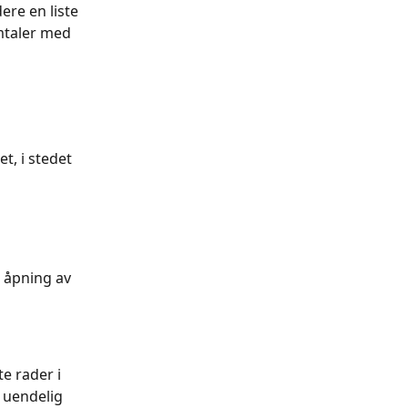
ere en liste 
mtaler med 
, i stedet 
d åpning av 
e rader i 
 uendelig 