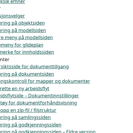
ksle emner
r
sjonsvelger
rering på objektsiden
rering på modellsiden
e meny på modellsiden
emeny for glideplan
erke for innholdssiden
nter
siktsside for dokumenttilgang
rering på dokumentsiden
angskontroll for mapper og dokumenter
ette en ny arbeidsflyt
idsflytside – Dokumentinnstillinger
tøy for dokumentforhåndsvisning
opp en zip-fil / filstruktur
rering på samlingssiden
rering på godkjenningssiden
rering på godkjenningssiden – Eldre versjon