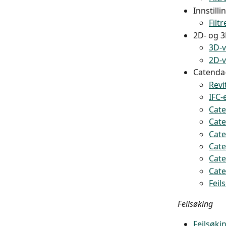
Innstilli
Filt
2D- og 3
3D-v
2D-v
Catenda-
Revi
IFC-
Cate
Cate
Cate
Cate
Cate
Cate
Feil
Feilsøking
Feilsøkin