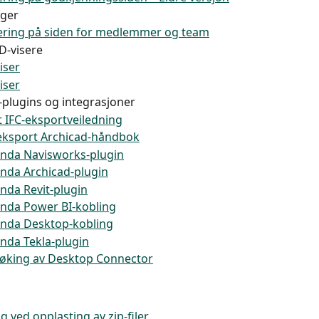
nger
rering på siden for medlemmer og team
D-visere
iser
iser
plugins og integrasjoner
t IFC-eksportveiledning
eksport Archicad-håndbok
nda Navisworks-plugin
nda Archicad-plugin
nda Revit-plugin
nda Power BI-kobling
nda Desktop-kobling
nda Tekla-plugin
søking av Desktop Connector
g ved opplasting av zip-filer