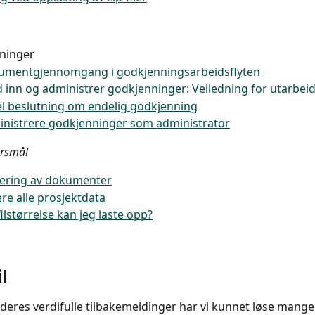
ninger
umentgjennomgang i godkjenningsarbeidsflyten
 inn og administrer godkjenninger: Veiledning for utarbei
l beslutning om endelig godkjenning
nistrere godkjenninger som administrator
ørsmål
rering av dokumenter
re alle prosjektdata
filstørrelse kan jeg laste opp?
l
deres verdifulle tilbakemeldinger har vi kunnet løse mang