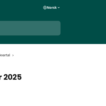
Norsk
kvartal
r 2025