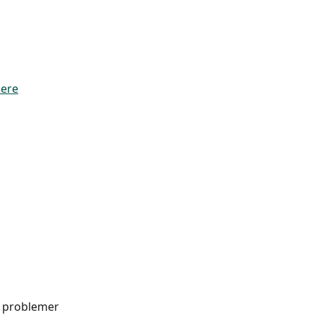
dere
e problemer 