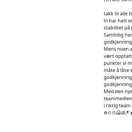
takk til alle
Vi har hatt 
stabilitet på
Samtidig har
godkjennings
Mens noen ad
vært opptatt
punkter vi må
måte å låse 
godkjennings
godkjennings
Med den nye
teammedlemsk
i riktig team
❄️⛄☃️🥶🧊🎿⛸