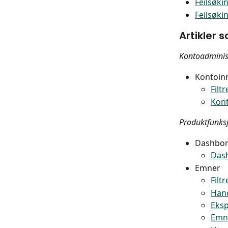
Feilsøki
Feilsøki
Artikler 
Kontoadminis
Kontoinn
Filt
Kon
Produktfunks
Dashbo
Das
Emner
Filt
Hand
Eksp
Emne