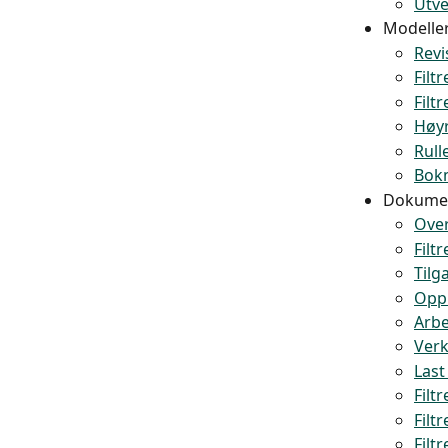
Utve
Modelle
Revi
Filt
Filt
Høyr
Rull
Bokm
Dokume
Over
Filt
Tilg
Oppr
Arbe
Verk
Last 
Filt
Filt
Filt