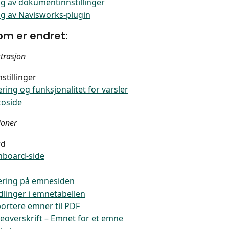
ng av dokumentinnstillinger
ng av Navisworks-plugin
som er endret:
trasjon
stillinger
rering og funksjonalitet for varsler
toside
joner
rd
hboard-side
rering på emnesiden
linger i emnetabellen
ortere emner til PDF
overskrift – Emnet for et emne