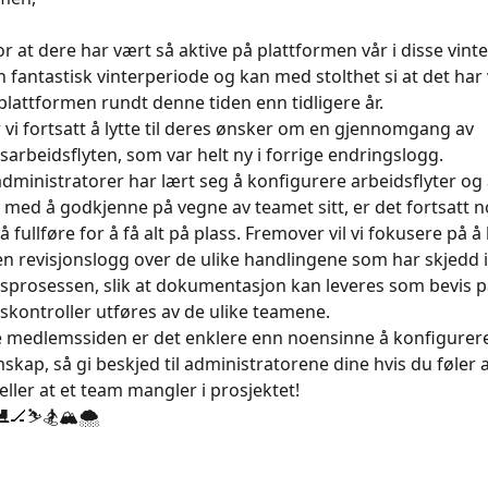
 for at dere har vært så aktive på plattformen vår i disse vi
en fantastisk vinterperiode og kan med stolthet si at det har
 plattformen rundt denne tiden enn tidligere år.
 vi fortsatt å lytte til deres ønsker om en gjennomgang av 
arbeidsflyten, som var helt ny i forrige endringslogg.
ministratorer har lært seg å konfigurere arbeidsflyter og
 med å godkjenne på vegne av teamet sitt, er det fortsatt n
 fullføre for å få alt på plass. Fremover vil vi fokusere på å 
en revisjonslogg over de ulike handlingene som har skjedd i
prosessen, slik at dokumentasjon kan leveres som bevis på
kontroller utføres av de ulike teamene.
 medlemssiden er det enklere enn noensinne å konfigurere
ap, så gi beskjed til administratorene dine hvis du føler a
 eller at et team mangler i prosjektet!
️🏒⛷️🏂🏔️🌨️