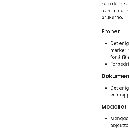
som dere kans
over mindre 
brukerne.
Emner
Det er ig
markerin
for å få 
Forbedri
Dokumen
Det er i
en mappe
Modeller
Mengden 
objektta