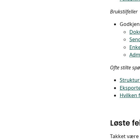
Brukstilfeller
Godkjen
Dok
Send
Enke
Admi
Ofte stilte sp
Struktu
Eksporte
Hvilken 
Løste fei
Takket være 