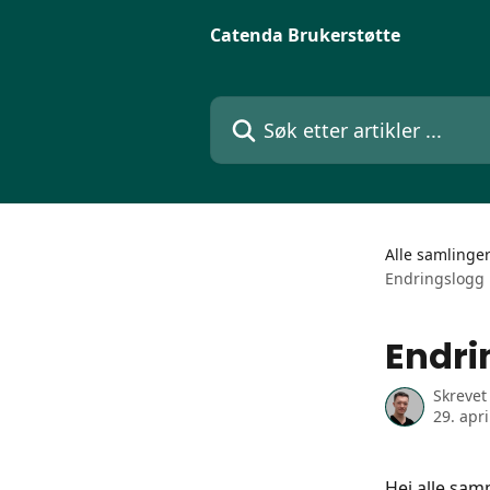
Gå til hovedinnhold
Catenda Brukerstøtte
Søk etter artikler ...
Alle samlinge
Endringslogg 
Endri
Skrevet
29. apri
Hei alle sa