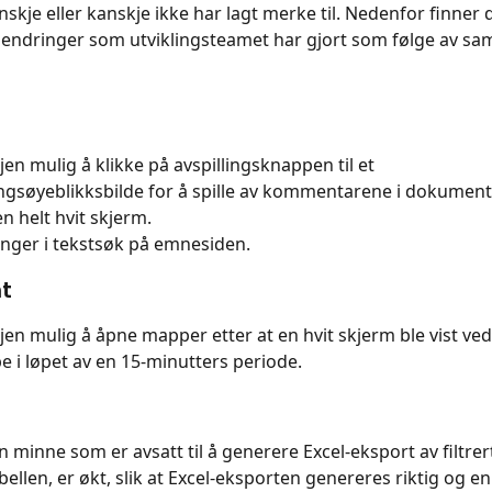
kje eller kanskje ikke har lagt merke til. Nedenfor finner d
endringer som utviklingsteamet har gjort som følge av sa
jen mulig å klikke på avspillingsknappen til et 
gsøyeblikksbilde for å spille av kommentarene i dokumentet
en helt hvit skjerm.
nger i tekstsøk på emnesiden.
t
gjen mulig å åpne mapper etter at en hvit skjerm ble vist ve
 i løpet av en 15-minutters periode.
minne som er avsatt til å generere Excel-eksport av filtrert
bellen, er økt, slik at Excel-eksporten genereres riktig og en