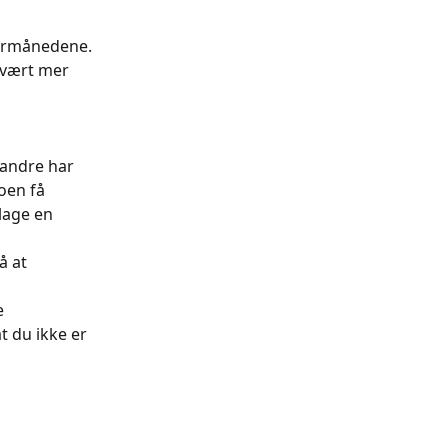
ntermånedene. 
 vært mer 
 andre har 
oen få 
lage en 
 
 at 
 
t du ikke er 