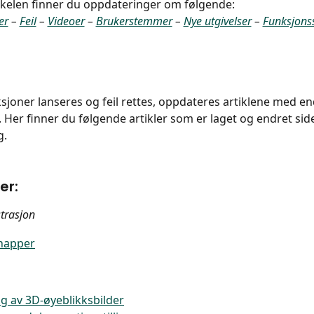
kkelen finner du oppdateringer om følgende:
er
 – 
Feil
 – 
Videoer
 – 
Brukerstemmer
 – 
Nye utgivelser
 – 
Funksjons
sjoner lanseres og feil rettes, oppdateres artiklene med e
. Her finner du følgende artikler som er laget og endret sid
g.
er:
trasjon
napper
ng av 3D-øyeblikksbilder