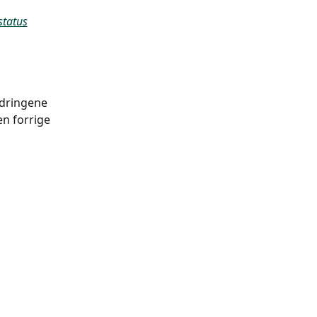
status
ndringene 
en forrige 